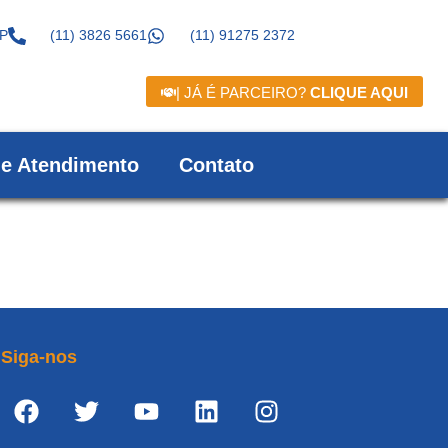
SP
(11) 3826 5661
(11) 91275 2372
| JÁ É PARCEIRO?
CLIQUE AQUI
de Atendimento
Contato
Siga-nos