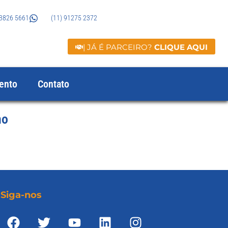
 3826 5661
(11) 91275 2372
| JÁ É PARCEIRO?
CLIQUE AQUI
ento
Contato
no
Siga-nos