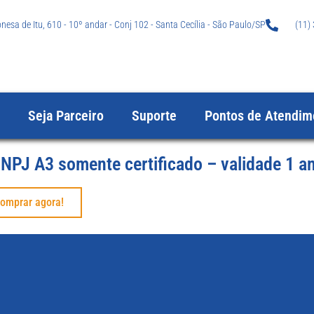
esa de Itu, 610 - 10º andar - Conj 102 - Santa Cecília - São Paulo/SP
(11)
Seja Parceiro
Suporte
Pontos de Atendim
NPJ A3 somente certificado – validade 1 a
omprar agora!