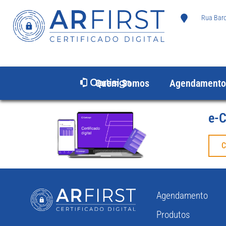
Rua Baron
Quem Somos
Agendamento
e-C
C
Agendamento
Produtos